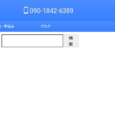
090-1842-6389
約・申込み
ブログ
検
索