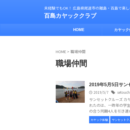
未経験でもOK！ 広島県尾道市の離島・百島で楽
百島カヤッククラブ
HOME
カヤック
HOME
>
職場仲間
職場仲間
2019年5月5日サ
2019/5/7
setouch
サンセットクルーズ カ
れたのは、一昨年の学生
の合う同期4人を引き連れて
カヤック体験
サンセットク