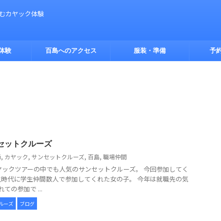
しむカヤック体験
体験
百島へのアクセス
服装・準備
予
ンセットクルーズ
i
,
カヤック
,
サンセットクルーズ
,
百島
,
職場仲間
ヤックツアーの中でも人気のサンセットクルーズ。 今回参加してく
時代に学生仲間数人で参加してくれた女の子。 今年は就職先の気
の参加で ...
ルーズ
ブログ