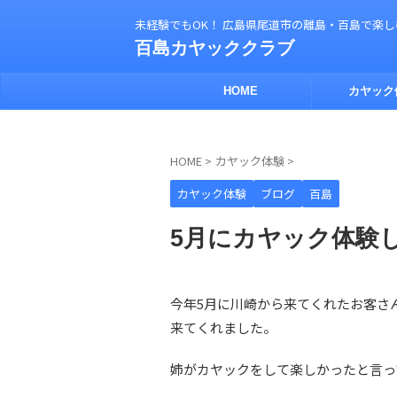
未経験でもOK！ 広島県尾道市の離島・百島で楽
百島カヤッククラブ
HOME
カヤック
HOME
>
カヤック体験
>
カヤック体験
ブログ
百島
5月にカヤック体験
今年5月に川崎から来てくれたお客さ
来てくれました。
姉がカヤックをして楽しかったと言っ