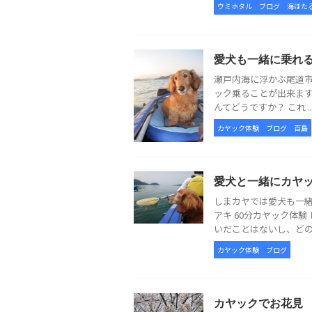
ウミホタル
ブログ
海ほた
愛犬も一緒に乗れ
瀬戸内海に浮かぶ尾道市
ック乗ることが出来ます
んてどうですか？ これ ..
カヤック体験
ブログ
百島
愛犬と一緒にカヤ
しまカヤでは愛犬も一緒
アキ 60分カヤック体験
いだことはないし、どのよ
カヤック体験
ブログ
カヤックでお花見