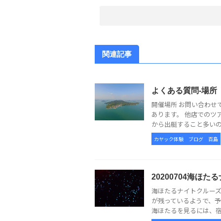
関連記事
よくある質問-場所
開催場所 お問い合わせ
あります。 他店でのツ
から出艇すること多いので
カヤック体験
ブログ
百島
20200704海ほ
海ほたるナイトクルーズ
が残っているようで、予
海ほたるを見るには、宿泊