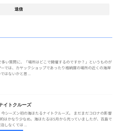
で多い質問に、「場所はどこで開催するのですか？」というものが
アーでは、カヤックショップであったり格納庫の場所の近くの海岸
はないかと思 ...
たるナイトクルーズ
 今シーズン初の海ほたるナイトクルーズ。 まだまだコロナの影響
約はかなり少なめ。海ほたるは5月から光っていましたが、百島で
しなくては ...