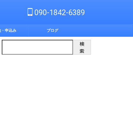
090-1842-6389
約・申込み
ブログ
検
索