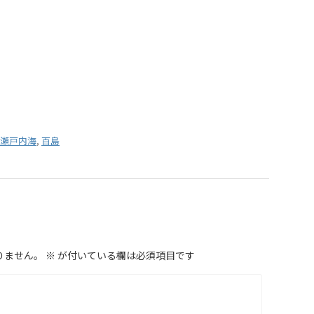
瀬戸内海
,
百島
りません。
※
が付いている欄は必須項目です