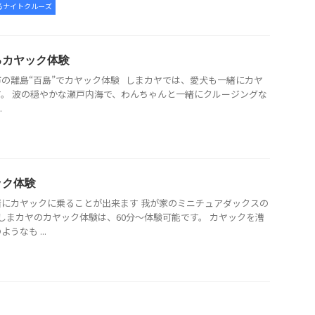
るナイトクルーズ
るカヤック体験
の離島“百島”でカヤック体験 しまカヤでは、愛犬も一緒にカヤ
。 波の穏やかな瀬戸内海で、わんちゃんと一緒にクルージングな
.
ック体験
にカヤックに乗ることが出来ます 我が家のミニチュアダックスの
 しまカヤのカヤック体験は、60分～体験可能です。 カヤックを漕
うなも ...