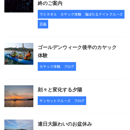
終のご案内
ウミホタル
カヤック体験
海ほたるナイトクルーズ
百島
ゴールデンウィーク後半のカヤック
体験
カヤック体験
ブログ
刻々と変化する夕陽
サンセットクルーズ
ブログ
連日大賑わいのお盆休み