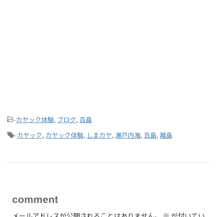
-
カヤック体験
,
ブログ
,
百島
-
カヤック
,
カヤック体験
,
しまカヤ
,
瀬戸内海
,
百島
,
離島
comment
メールアドレスが公開されることはありません。
※
が付いてい