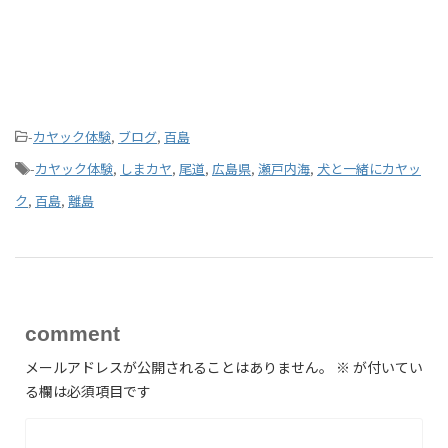
-
カヤック体験
,
ブログ
,
百島
-
カヤック体験
,
しまカヤ
,
尾道
,
広島県
,
瀬戸内海
,
犬と一緒にカヤッ
ク
,
百島
,
離島
comment
メールアドレスが公開されることはありません。
※
が付いてい
る欄は必須項目です