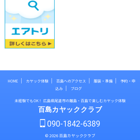
HOME
カヤック体験
百島へのアクセス
服装・準備
予約・申
込み
ブログ
未経験でもOK！ 広島県尾道市の離島・百島で楽しむカヤック体験
百島カヤッククラブ
090-1842-6389
© 2026 百島カヤッククラブ