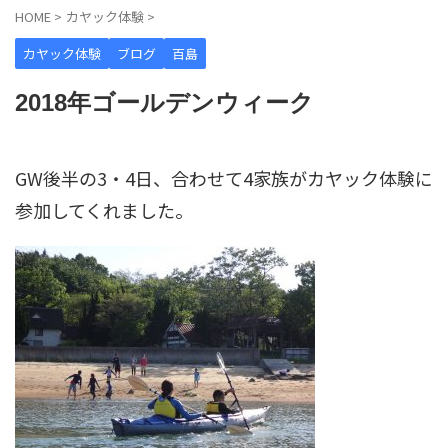
HOME
>
カヤック体験
>
カヤック体験
ブログ
百島
2018年ゴールデンウィーク
GW後半の3・4日、合わせて4家族がカヤック体験に
参加してくれました。