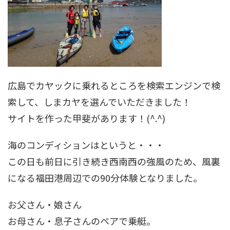
広島でカヤックに乗れるところを検索エンジンで検
索して、しまカヤを選んでいただきました！
サイトを作った甲斐があります！(^.^)
海のコンディションはというと・・・
この日も前日に引き続き西南西の強風のため、風裏
になる福田港周辺での90分体験となりました。
お父さん・娘さん
お母さん・息子さんのペアで乗艇。