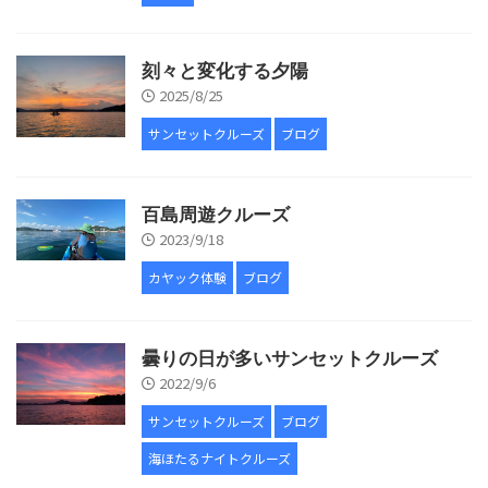
刻々と変化する夕陽
2025/8/25
サンセットクルーズ
ブログ
百島周遊クルーズ
2023/9/18
カヤック体験
ブログ
曇りの日が多いサンセットクルーズ
2022/9/6
サンセットクルーズ
ブログ
海ほたるナイトクルーズ