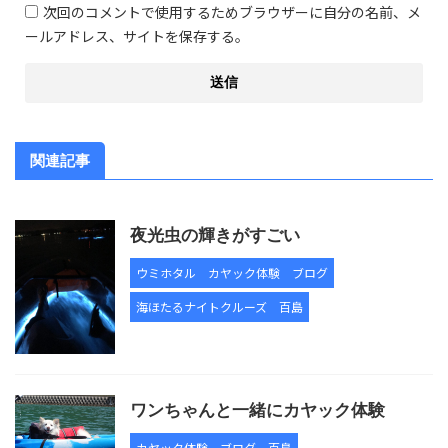
次回のコメントで使用するためブラウザーに自分の名前、メ
ールアドレス、サイトを保存する。
関連記事
夜光虫の輝きがすごい
ウミホタル
カヤック体験
ブログ
海ほたるナイトクルーズ
百島
ワンちゃんと一緒にカヤック体験
カヤック体験
ブログ
百島