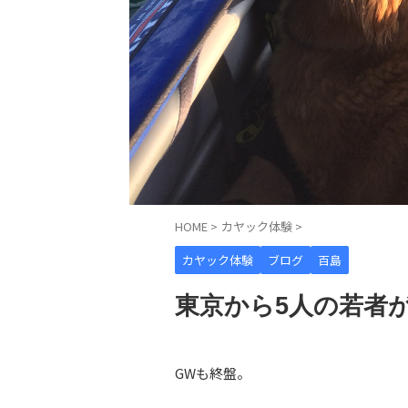
HOME
>
カヤック体験
>
カヤック体験
ブログ
百島
東京から5人の若者
GWも終盤。