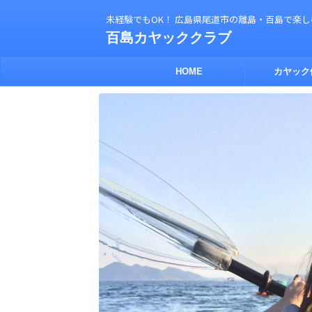
未経験でもOK！ 広島県尾道市の離島・百島で楽
百島カヤッククラブ
HOME
カヤック