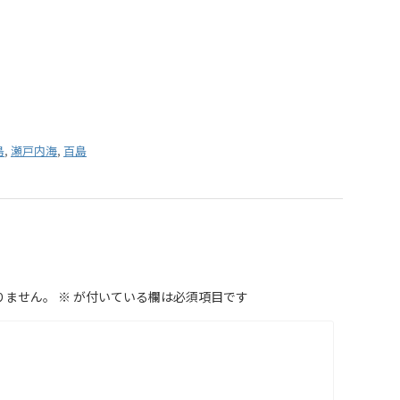
島
,
瀬戸内海
,
百島
りません。
※
が付いている欄は必須項目です