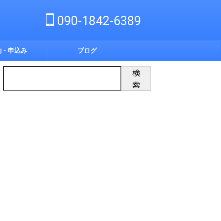
090-1842-6389
約・申込み
ブログ
検
索