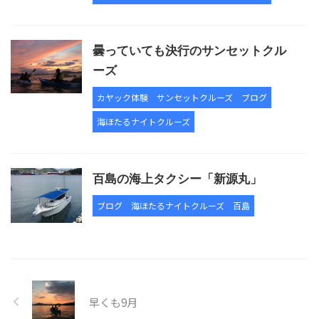
曇っていても決行のサンセットクル
ーズ
カヤック体験
サンセットクルーズ
ブログ
海ほたるナイトクルーズ
百島の海上タクシー「新源丸」
ブログ
海ほたるナイトクルーズ
百島
早くも9月